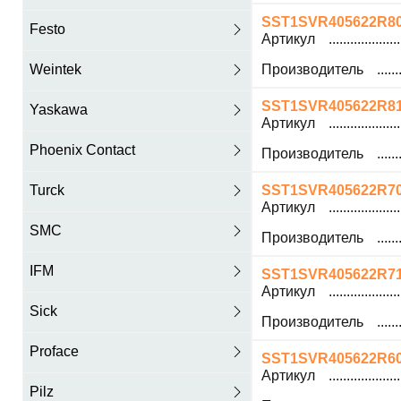
SST1SVR405622R8
Festo
Артикул
Weintek
Производитель
SST1SVR405622R8
Yaskawa
Артикул
Phoenix Contact
Производитель
Turck
SST1SVR405622R7
Артикул
SMC
Производитель
IFM
SST1SVR405622R7
Артикул
Sick
Производитель
Proface
SST1SVR405622R6
Артикул
Pilz