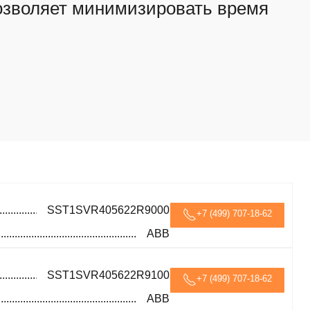
озволяет минимизировать время
SST1SVR405622R9000
+7 (499) 707-18-62
ABB
SST1SVR405622R9100
+7 (499) 707-18-62
ABB