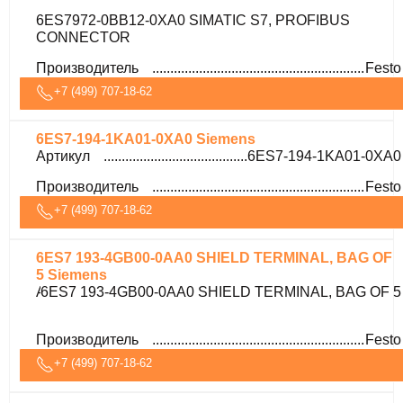
6ES7972-0BB12-0XA0 SIMATIC S7, PROFIBUS
CONNECTOR
Производитель
Festo
+7 (499) 707-18-62
6ES7-194-1KA01-0XA0 Siemens
Артикул
6ES7-194-1KA01-0XA0
Производитель
Festo
+7 (499) 707-18-62
6ES7 193-4GB00-0AA0 SHIELD TERMINAL, BAG OF
5 Siemens
Артикул
6ES7 193-4GB00-0AA0 SHIELD TERMINAL, BAG OF 5
Производитель
Festo
+7 (499) 707-18-62